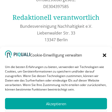
DE304397585
Redaktionell verantwortlich
Bundesvereinigung Nachhaltigkeit e.V.
Liebenwalder Str. 33
13347 Berlin
Verbraucher­streit­
beilegung/Universal­schlichtungs­
Cookie-Einwilligung verwalten
stelle
Um die besten Erfahrungen zu bieten, verwenden wir Technologien wie
Cookies, um Geräteinformationen zu speichern und/oder darauf
Wir sind nicht bereit oder verpflichtet, an
zuzugreifen. Wenn Sie diesen Technologien zustimmen, können wir
Streitbeilegungsverfahren vor einer
Daten wie das Surfverhalten oder eindeutige IDs auf dieser Website
verarbeiten. Wenn Sie Ihre Zustimmung nicht erteilen oder zurückziehen,
Verbraucherschlichtungsstelle teilzunehmen.
können bestimmte Funktionen beeinträchtigt sein.
Akzeptieren